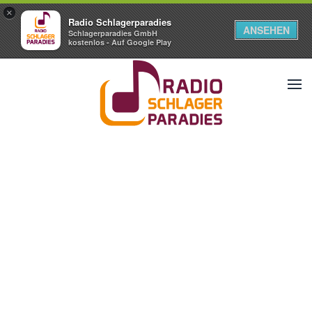
×
Radio Schlagerparadies
ANSEHEN
Schlagerparadies GmbH
kostenlos - Auf Google Play