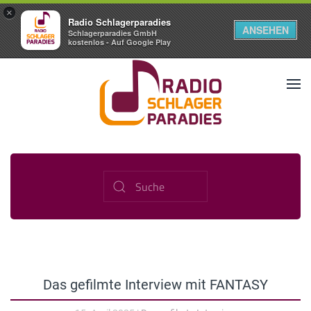
×
Radio Schlagerparadies
ANSEHEN
Schlagerparadies GmbH
kostenlos - Auf Google Play
Das gefilmte Interview mit FANTASY