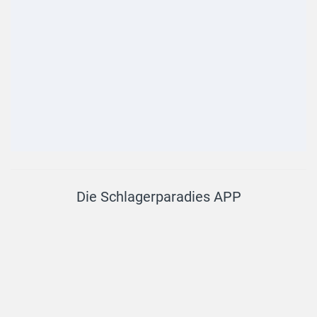
Service Links
Mediadaten
Impressum
Datenschutz
Gewinnspielregeln
Nutzungsbedingungen
Downloads
Datenschutz-Anfrage
Copyright © 2005–
2026
Schlagerparadies GmbH
- Alle
Rechte vorbehalten.