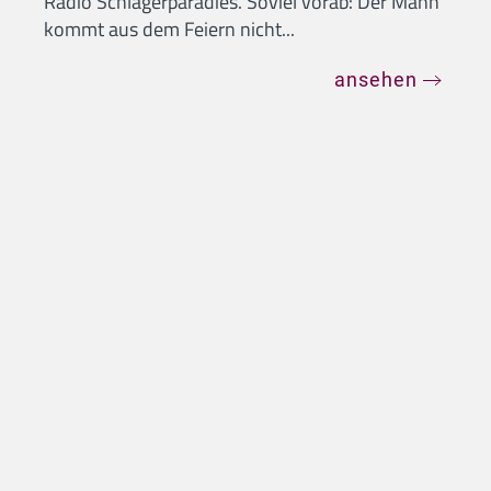
Radio Schlagerparadies. Soviel vorab: Der Mann
kommt aus dem Feiern nicht...
ansehen
Das gefilmte Interview mit Tom Astor