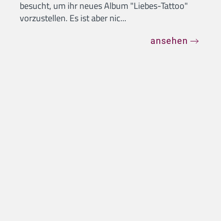
Das gefilmte Interview mit Marie Reim
Zum ersten Mal war Marie Reim zu Gast bei
Radio Schlagerparadies. Die Tochter von
Michelle und Matthias Reim hat den ...
ansehen