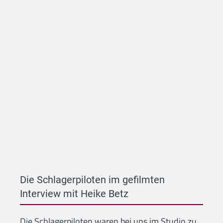
Das gefilmte Interview mit Anita und
Alexandra Hofmann
Anita und Alexandra Hofmann waren bei uns zu
Gast im Studio. Im Interview mit Holly Brach
sprechen Sie über das neue ...
ansehen
Zur Interview Übersicht
Interviews