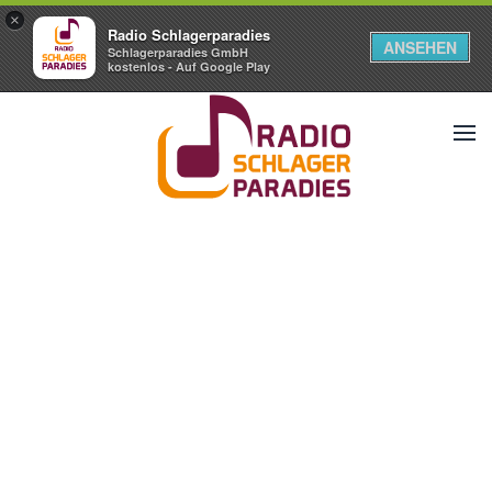
×
Radio Schlagerparadies
ANSEHEN
Schlagerparadies GmbH
kostenlos - Auf Google Play