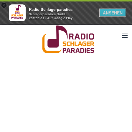
×
Radio Schlagerparadies
ANSEHEN
Schlagerparadies GmbH
kostenlos - Auf Google Play