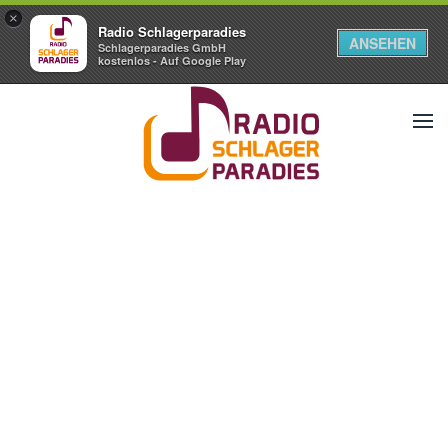
×
Radio Schlagerparadies
ANSEHEN
Schlagerparadies GmbH
kostenlos - Auf Google Play