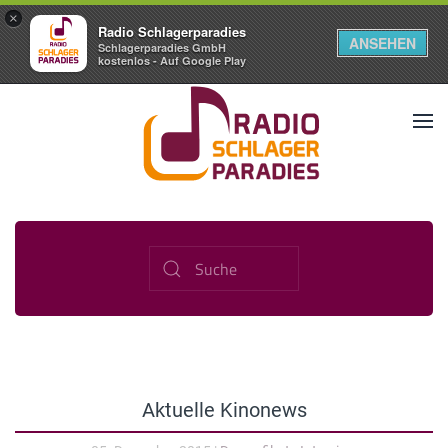
×
Radio Schlagerparadies
ANSEHEN
Schlagerparadies GmbH
kostenlos - Auf Google Play
Aktuelle Kinonews