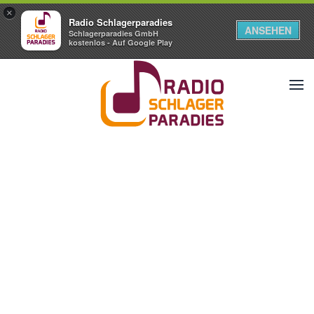
×
Radio Schlagerparadies
ANSEHEN
Schlagerparadies GmbH
kostenlos - Auf Google Play