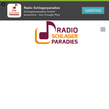
×
Radio Schlagerparadies
ANSEHEN
Schlagerparadies GmbH
kostenlos - Auf Google Play