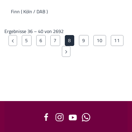
Finn ( Köln / DAB )
Ergebnisse 36 – 40 von 2692
5
6
7
8
9
10
11