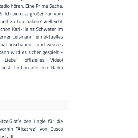
adio hören. Eine Prima Sache.
S: Ich bin u. a. großer Fan vom
uell zu tun haben? Vielleicht
ie schon Karl-Heinz Schweter im
erner Leismann" ein aktuelles
mal anschauen.... und wem es
ann wird es sicher gespielt -
ebe" (offizielles Video)
iest. Und an alle vom Radio
tze.Gibt`s den Jingle für die
vorhin "Alcatrez" von Cusco
t.............