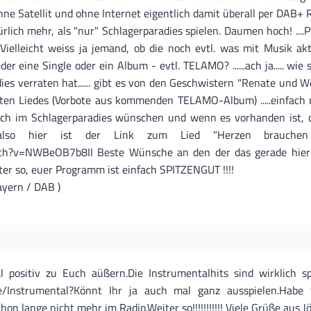
e Satellit und ohne Internet eigentlich damit überall per DAB+ R
lich mehr, als "nur" Schlagerparadies spielen. Daumen hoch! ....P
ielleicht weiss ja jemand, ob die noch evtl. was mit Musik akt
der eine Single oder ein Album - evtl. TELAMO? ......ach ja..... w
s verraten hat...... gibt es von den Geschwistern "Renate und W
sten Liedes (Vorbote aus kommenden TELAMO-Album) .....einfach 
. sich im Schlagerparadies wünschen und wenn es vorhanden ist, d
also hier ist der Link zum Lied "Herzen brauchen Li
ch?v=NWBeOB7b8II Beste Wünsche an den der das gerade hier l
er so, euer Programm ist einfach SPITZENGUT !!!!
yern / DAB )
 positiv zu Euch aüßern.Die Instrumentalhits sind wirklich spi
e/Instrumental?Könnt Ihr ja auch mal ganz ausspielen.Habe 
 lange nicht mehr im Radio.Weiter so!!!!!!!!!!! Viele Grüße aus Jöhstad