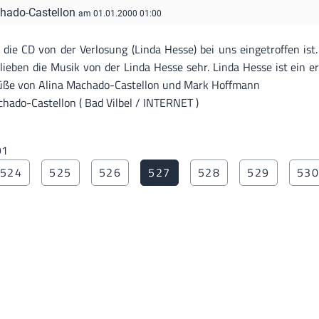
hado-Castellon
am 01.01.2000 01:00
s die CD von der Verlosung (Linda Hesse) bei uns eingetroffen ist
e lieben die Musik von der Linda Hesse sehr. Linda Hesse ist ein e
be Grüße von Alina Machado-Castellon und Mark Hoffmann
ado-Castellon ( Bad Vilbel / INTERNET )
91
524
525
526
527
528
529
53