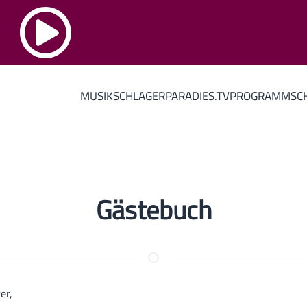
MUSIK
SCHLAGERPARADIES.TV
PROGRAMM
SC
Gästebuch
rer,