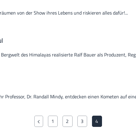
träumen von der Show ihres Lebens und riskieren alles dafür!...
ul
ergwelt des Himalayas realisierte Ralf Bauer als Produzent, Regis
hr Professor, Dr. Randall Mindy, entdecken einen Kometen auf einer
1
2
3
4